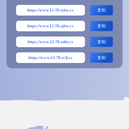
h
https://www.12-78-tybw.cc
复制
i
j
https://www.12-78-ajbw.cc
复制
k
l
https://www.12-78-xdut.cc
复制
m
n
https://www.12-78-ccfj.cc
复制
o
p
q
r
s
t
u